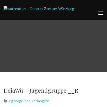
DejaWü – Jugendgruppe __R
Jugendgruppe
,
verlängern