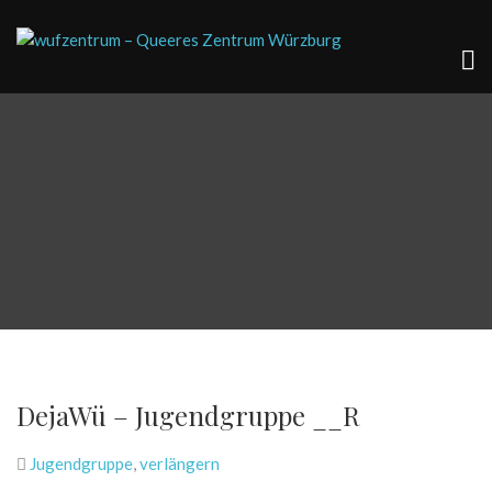
DejaWü – Jugendgruppe __R
Jugendgruppe
,
verlängern