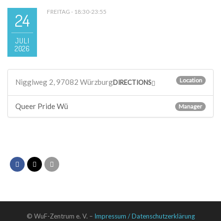
FREITAG - 18:30-23:55
24
JULI
2026
Location
Nigglweg 2, 97082 Würzburg
DIRECTIONS
Queer Pride Wü
Manager
© WuF-Zentrum e. V. –
Impressum / Datenschutzerklärung