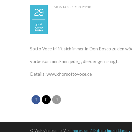
MONTAG - 19:30-21:30
29
SEP.
2025
Sotto Voce trifft sich immer in Don Bosco zu den wö
vorbeikommen kann jede_r, die/der gern singt.
Details: www.chorsottovoce.de
© WuF-Zentrum e. V. –
Impressum / Datenschutzerklärung