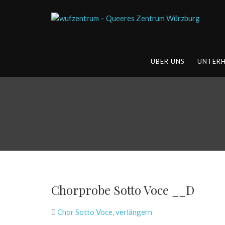
ÜBER UNS
UNTER
Chorprobe Sotto Voce __D
Chor Sotto Voce
,
verlängern