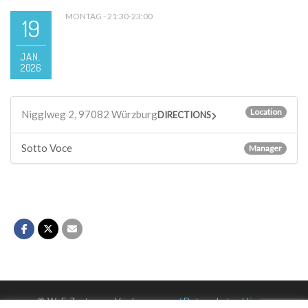
MONTAG - 21:30-23:00
19
JAN.
2026
Location
Nigglweg 2, 97082 Würzburg
DIRECTIONS
Sotto Voce
Manager
© WuF-Zentrum e. V. –
Impressum / Datenschutzerklärung