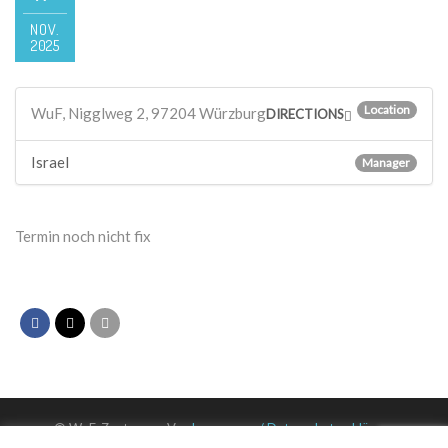
NOV.
2025
Location
WuF, Nigglweg 2, 97204 Würzburg
DIRECTIONS
Israel
Manager
Termin noch nicht fix
© WuF-Zentrum e. V. –
Impressum / Datenschutzerklärung