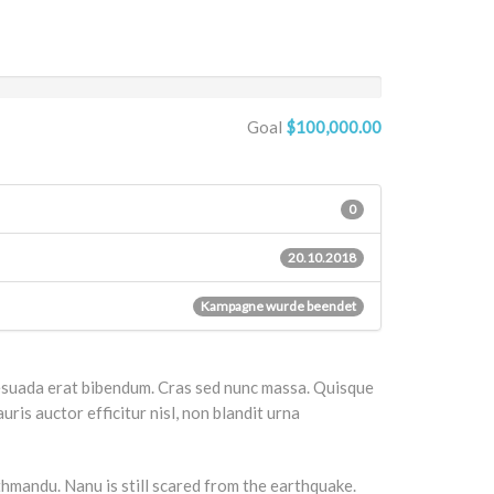
Goal
$100,000.00
0
20.10.2018
Kampagne wurde beendet
alesuada erat bibendum. Cras sed nunc massa. Quisque
ris auctor efficitur nisl, non blandit urna