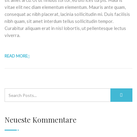
sit amet arcu. Ut ut finibus tortor, eu ultrices turpis. Mauris
vitae elit nec diam elementum elementum. Mauris ante quam,
consequat ac nibh placerat, lacinia sollicitudin mi. Duis facilisis
nibh quam, sit amet interdum tellus sollicitudin tempor.
Curabitur aliquam erat in nisl lobortis, ut pellentesque lectus
viverra.
READ MORE
Neueste Kommentare