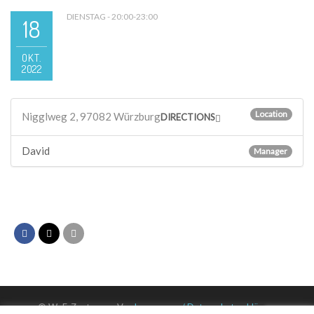
DIENSTAG - 20:00-23:00
18
OKT.
2022
Location
Nigglweg 2, 97082 Würzburg
DIRECTIONS
David
Manager
© WuF-Zentrum e. V. –
Impressum / Datenschutzerklärung